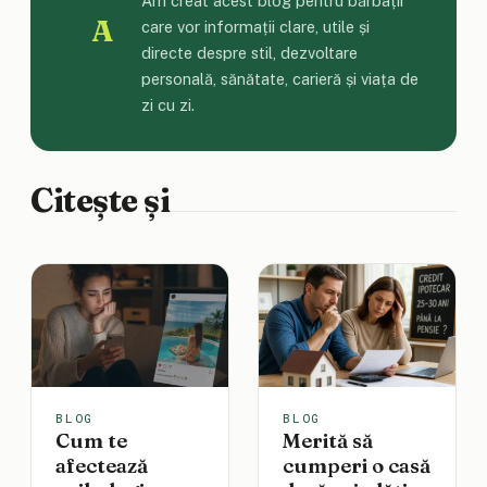
Am creat acest blog pentru bărbații
A
care vor informații clare, utile și
directe despre stil, dezvoltare
personală, sănătate, carieră și viața de
zi cu zi.
Citește și
BLOG
BLOG
Cum te
Merită să
afectează
cumperi o casă