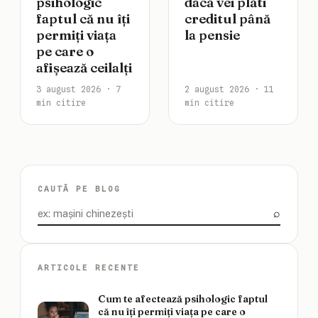
psihologic
dacă vei plăti
faptul că nu îți
creditul până
permiți viața
la pensie
pe care o
afișează ceilalți
3 august 2026 · 7
2 august 2026 · 11
min citire
min citire
CAUTĂ PE BLOG
⌕
Caută
ARTICOLE RECENTE
Cum te afectează psihologic faptul
că nu îți permiți viața pe care o