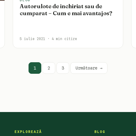
Autorulote de inchiriat sau de
cumparat – Cum e mai avantajos?
5 iulie 2021 · 4 min citire
Paginație
1
2
3
Următoare →
articole
EXPLOREAZĂ
BLOG