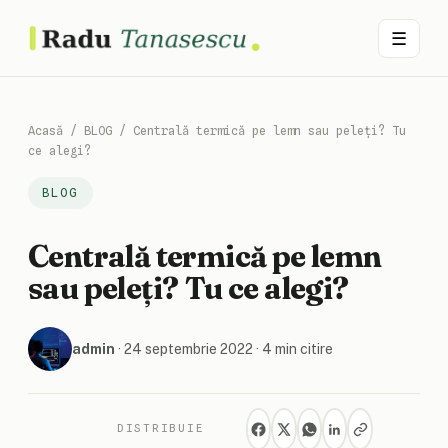
☰
Acasă
/
BLOG
/
Centrală termică pe lemn sau peleți? Tu
ce alegi?
BLOG
Centrală termică pe lemn
sau peleți? Tu ce alegi?
admin
·
24 septembrie 2022
· 4 min citire
DISTRIBUIE