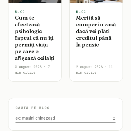
BLOG
BLOG
Cum te
Merită să
afectează
cumperi o casă
psihologic
dacă vei plăti
faptul că nu îți
creditul până
permiți viața
la pensie
pe care o
afișează ceilalți
3 august 2026 · 7
2 august 2026 · 11
min citire
min citire
CAUTĂ PE BLOG
⌕
Caută