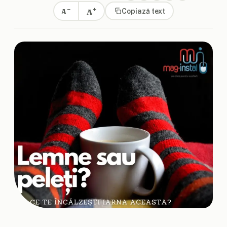
+
−
A
Copiază text
A