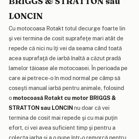
BRIGGS & STRATTON sau
LONCIN
Cu motocoasa Rotakt totul decurge foarte lin
şi vei termina de cosit suprafeţe mari atât de
repede că nici nu îţi vei da seama când toată
acea suprafaţă de iarbă înaltă a căzut pradă
lamelor tăioase ale motocoasei. În perioada pe
care ai petrece-o în mod normal pe câmp să
coseşti manual iarbă pentru animale, folosind
o
motocoasă Rotakt cu motor BRIGGS &
STRATTON sau LONCIN
nu doar că vei
termina de cosit mai repede şi cu mai puţin
efort, ci vei avea suficient timp şi pentru a
colecta iarba şi a o pune într-o remorcă pentru