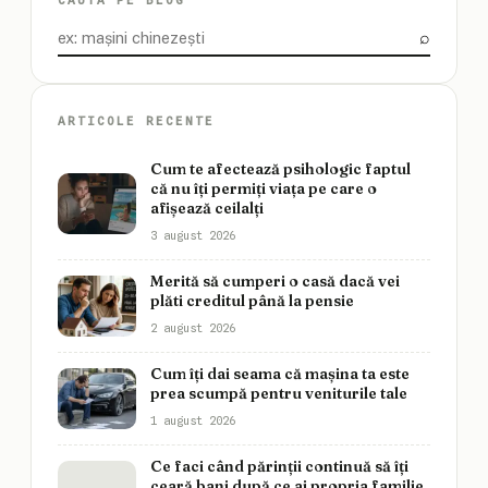
CAUTĂ PE BLOG
⌕
Caută
ARTICOLE RECENTE
Cum te afectează psihologic faptul
că nu îți permiți viața pe care o
afișează ceilalți
3 august 2026
Merită să cumperi o casă dacă vei
plăti creditul până la pensie
2 august 2026
Cum îți dai seama că mașina ta este
prea scumpă pentru veniturile tale
1 august 2026
Ce faci când părinții continuă să îți
ceară bani după ce ai propria familie