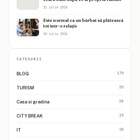
31 iulie 2026
Este normal ca un bărbat să plătească
tot într-o relație
30 iulie 2026
CATEGORII
179
BLOG
35
TURISM
20
Casa si gradina
19
CITY BREAK
18
IT