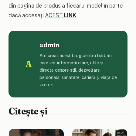
din pagina de produs a fiecărui model în parte
dacă accesaţi
ACEST
LINK
.
admin
Am creat acest blog pentru bărbații
A
care vor informații clare, utile și
directe despre stil, dezvoltare
personală, sănătate, carieră și viața de
zi cu zi.
Citește și