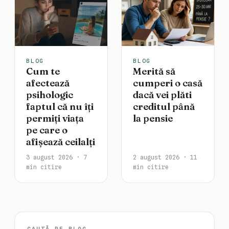
BLOG
BLOG
Cum te
Merită să
afectează
cumperi o casă
psihologic
dacă vei plăti
faptul că nu îți
creditul până
permiți viața
la pensie
pe care o
afișează ceilalți
3 august 2026 · 7
2 august 2026 · 11
min citire
min citire