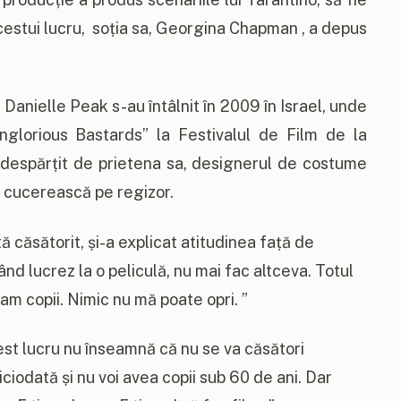
cestui lucru, soția sa, Georgina Chapman , a depus
Danielle Peak s-au întâlnit în 2009 în Israel, unde
„Inglorious Bastards” la Festivalul de Film de la
a despărțit de prietena sa, designerul de costume
 cucerească pe regizor.
 căsătorit, și-a explicat atitudinea față de
ând lucrez la o peliculă, nu mai fac altceva. Totul
 am copii. Nimic nu mă poate opri. ”
cest lucru nu înseamnă că nu se va căsători
ciodată și nu voi avea copii sub 60 de ani. Dar