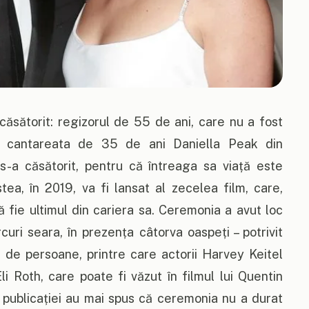
căsătorit: regizorul de 55 de ani, care nu a fost
 cu cantareata de 35 de ani Daniella Peak din
 s-a căsătorit, pentru că întreaga sa viață este
ea, în 2019, va fi lansat al zecelea film, care,
 să fie ultimul din cariera sa. Ceremonia a avut loc
curi seara, în prezența câtorva oaspeți – potrivit
 de persoane, printre care actorii Harvey Keitel
i Roth, care poate fi văzut în filmul lui Quentin
e publicației au mai spus că ceremonia nu a durat