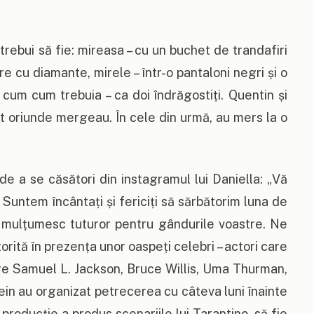
trebui să fie: mireasa – cu un buchet de trandafiri
re cu diamante, mirele – într-o pantaloni negri și o
cum cum trebuia – ca doi îndrăgostiți. Quentin și
at oriunde mergeau. În cele din urmă, au mers la o
 de a se căsători din instagramul lui Daniella: „Vă
Suntem încântați și fericiți să sărbătorim luna de
Vă mulțumesc tuturor pentru gândurile voastre. Ne
orită în prezența unor oaspeți celebri – actori care
care Samuel L. Jackson, Bruce Willis, Uma Thurman,
ein au organizat petrecerea cu câteva luni înainte
roducție a produs scenariile lui Tarantino, să fie