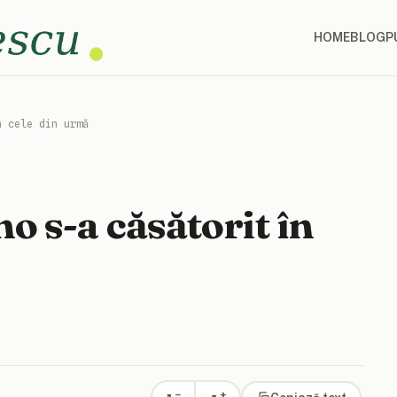
HOME
BLOG
P
n cele din urmă
o s-a căsătorit în
+
−