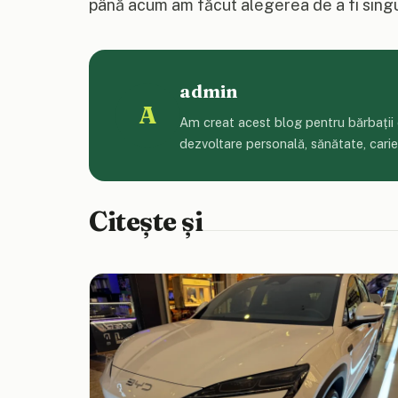
până acum am făcut alegerea de a fi singur
admin
A
Am creat acest blog pentru bărbații ca
dezvoltare personală, sănătate, carieră
Citește și