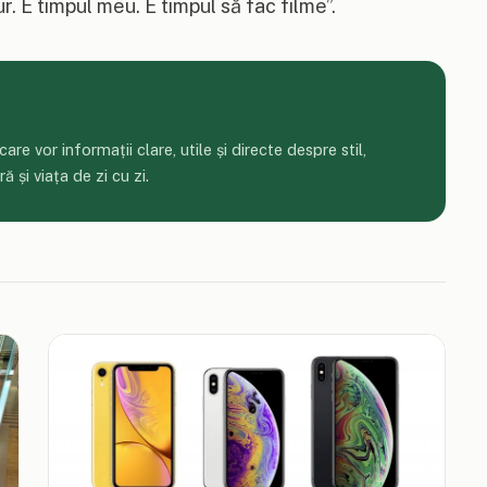
. E timpul meu. E timpul să fac filme”.
re vor informații clare, utile și directe despre stil,
 și viața de zi cu zi.