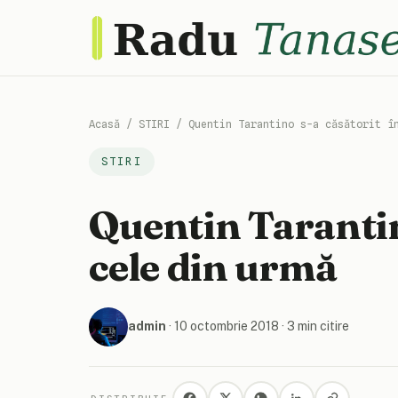
Acasă
/
STIRI
/
Quentin Tarantino s-a căsătorit î
STIRI
Quentin Tarantin
cele din urmă
admin
·
10 octombrie 2018
· 3 min citire