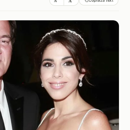
A
Copiază text
A