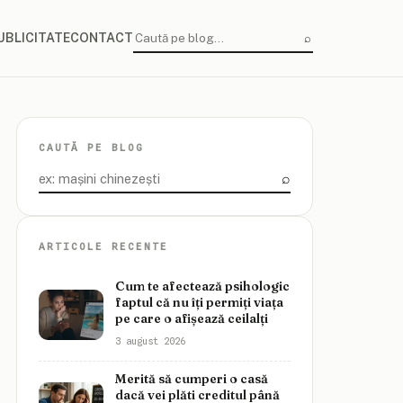
⌕
UBLICITATE
CONTACT
Caută
CAUTĂ PE BLOG
⌕
Caută
ARTICOLE RECENTE
Cum te afectează psihologic
faptul că nu îți permiți viața
pe care o afișează ceilalți
3 august 2026
Merită să cumperi o casă
dacă vei plăti creditul până