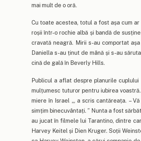
mai mult de o oră.
Cu toate acestea, totul a fost așa cum ar 
roșii într-o rochie albă și bandă de susține
cravată neagră. Mirii s-au comportat așa 
Daniella s-au ținut de mână și s-au sărut
cină de gală în Beverly Hills.
Publicul a aflat despre planurile cuplului
mulțumesc tuturor pentru iubirea voastră. 
miere în Israel „, a scris cantăreața. – 
simțim binecuvântați. ” Nunta a fost sărbăt
au jucat în filmele lui Tarantino, dintre 
Harvey Keitel și Dien Kruger. Soții Weinst
ca Harvey Weinsten, a cărui companie de p