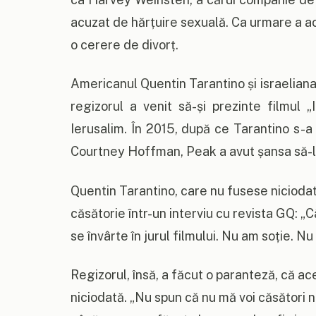
acuzat de hărțuire sexuală. Ca urmare a a
o cerere de divorț.
Americanul Quentin Tarantino și israeliana 
regizorul a venit să-și prezinte filmul 
Ierusalim. În 2015, după ce Tarantino s-
Courtney Hoffman, Peak a avut șansa să-l
Quentin Tarantino, care nu fusese niciodată
căsătorie într-un interviu cu revista GQ: „C
se învârte în jurul filmului. Nu am soție. Nu
Regizorul, însă, a făcut o paranteză, că a
niciodată. „Nu spun că nu mă voi căsători ni