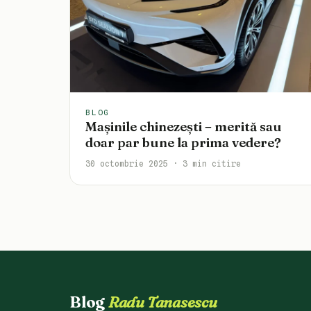
BLOG
Mașinile chinezești – merită sau
doar par bune la prima vedere?
30 octombrie 2025 · 3 min citire
Blog
Radu Tanasescu